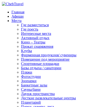
Главная
Афиши
Места
Где разместиться
Где поесть
Интересные места
Активный отдых
Кино – Театры
Прокат снаряжения
Клубы
Фирменная продукция/ сувениры
Помещение под мероприятие
Спортивные площадки
Базы отдыха / санатории
Пляжи
Фотостудии
Зоопарки
Банкетные залы
Сауны/бани
Лаунж пространства
Десткие развлекательные центры
Планетарий
Парки, скверы, леса