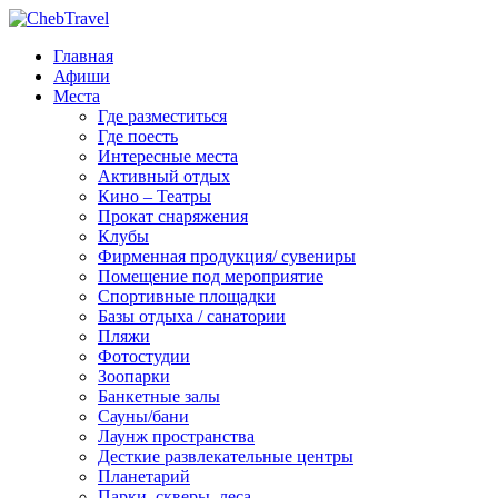
Главная
Афиши
Места
Где разместиться
Где поесть
Интересные места
Активный отдых
Кино – Театры
Прокат снаряжения
Клубы
Фирменная продукция/ сувениры
Помещение под мероприятие
Спортивные площадки
Базы отдыха / санатории
Пляжи
Фотостудии
Зоопарки
Банкетные залы
Сауны/бани
Лаунж пространства
Десткие развлекательные центры
Планетарий
Парки, скверы, леса