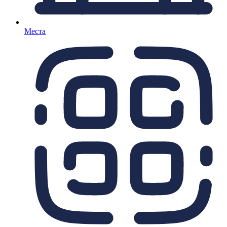
Места