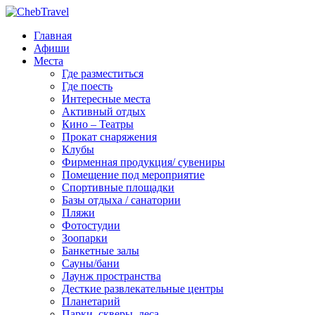
Главная
Афиши
Места
Где разместиться
Где поесть
Интересные места
Активный отдых
Кино – Театры
Прокат снаряжения
Клубы
Фирменная продукция/ сувениры
Помещение под мероприятие
Спортивные площадки
Базы отдыха / санатории
Пляжи
Фотостудии
Зоопарки
Банкетные залы
Сауны/бани
Лаунж пространства
Десткие развлекательные центры
Планетарий
Парки, скверы, леса