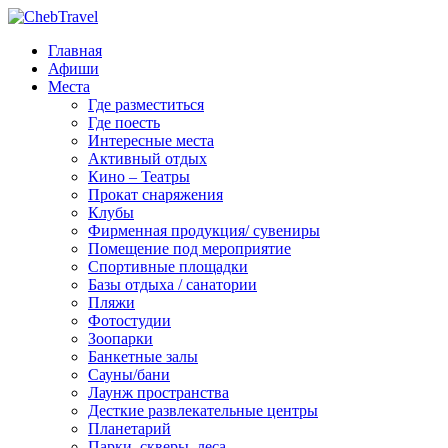
Главная
Афиши
Места
Где разместиться
Где поесть
Интересные места
Активный отдых
Кино – Театры
Прокат снаряжения
Клубы
Фирменная продукция/ сувениры
Помещение под мероприятие
Спортивные площадки
Базы отдыха / санатории
Пляжи
Фотостудии
Зоопарки
Банкетные залы
Сауны/бани
Лаунж пространства
Десткие развлекательные центры
Планетарий
Парки, скверы, леса