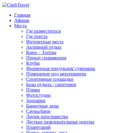
Главная
Афиши
Места
Где разместиться
Где поесть
Интересные места
Активный отдых
Кино – Театры
Прокат снаряжения
Клубы
Фирменная продукция/ сувениры
Помещение под мероприятие
Спортивные площадки
Базы отдыха / санатории
Пляжи
Фотостудии
Зоопарки
Банкетные залы
Сауны/бани
Лаунж пространства
Десткие развлекательные центры
Планетарий
Парки, скверы, леса