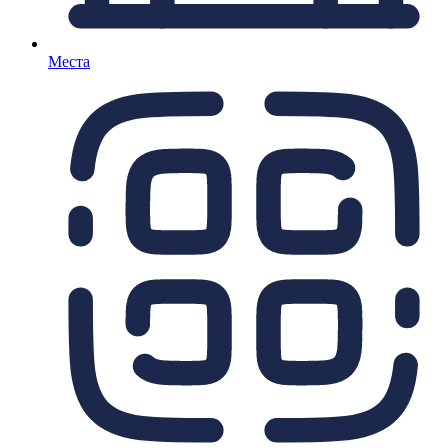
Места