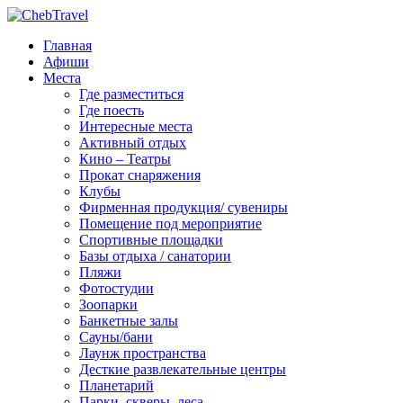
Главная
Афиши
Места
Где разместиться
Где поесть
Интересные места
Активный отдых
Кино – Театры
Прокат снаряжения
Клубы
Фирменная продукция/ сувениры
Помещение под мероприятие
Спортивные площадки
Базы отдыха / санатории
Пляжи
Фотостудии
Зоопарки
Банкетные залы
Сауны/бани
Лаунж пространства
Десткие развлекательные центры
Планетарий
Парки, скверы, леса