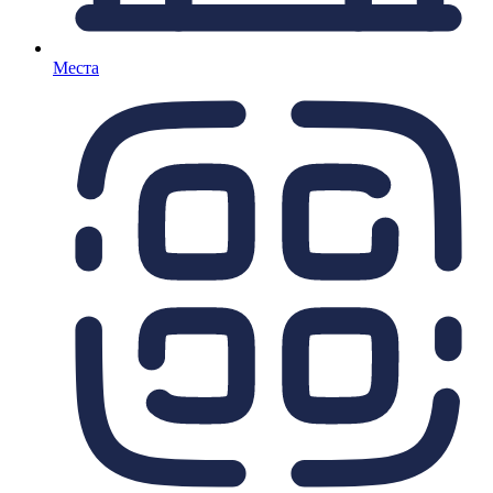
Места