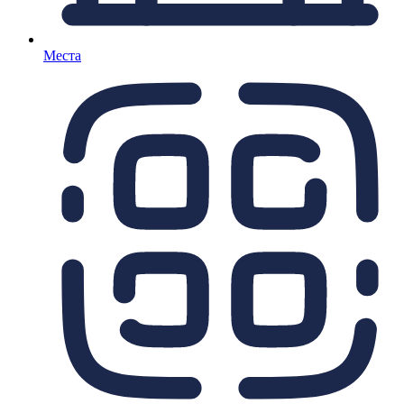
Места