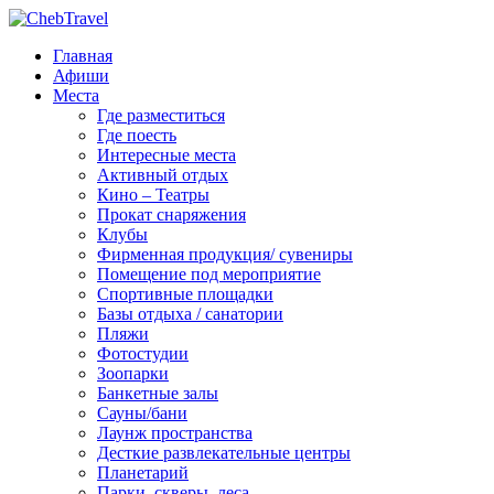
Главная
Афиши
Места
Где разместиться
Где поесть
Интересные места
Активный отдых
Кино – Театры
Прокат снаряжения
Клубы
Фирменная продукция/ сувениры
Помещение под мероприятие
Спортивные площадки
Базы отдыха / санатории
Пляжи
Фотостудии
Зоопарки
Банкетные залы
Сауны/бани
Лаунж пространства
Десткие развлекательные центры
Планетарий
Парки, скверы, леса