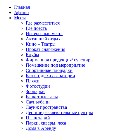
Главная
Афиши
Места
Где разместиться
Где поесть
Интересные места
Активный отдых
Кино – Театры
Прокат снаряжения
Клубы
Фирменная продукция/ сувениры
Помещение под мероприятие
Спортивные площадки
Базы отдыха / санатории
Пляжи
Фотостудии
Зоопарки
Банкетные залы
Сауны/бани
Лаунж пространства
Десткие развлекательные центры
Планетарий
Парки, скверы, леса
Дома в Аренду