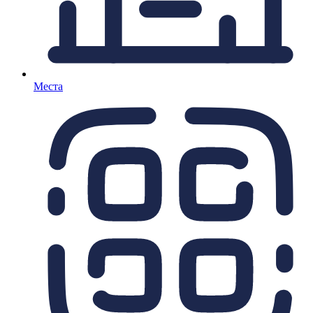
Места