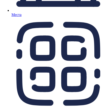
Места