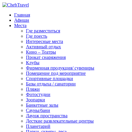
Главная
Афиши
Места
Где разместиться
Где поесть
Интересные места
Активный отдых
Кино – Театры
Прокат снаряжения
Клубы
Фирменная продукция/ сувениры
Помещение под мероприятие
Спортивные площадки
Базы отдыха / санатории
Пляжи
Фотостудии
Зоопарки
Банкетные залы
Сауны/бани
Лаунж пространства
Десткие развлекательные центры
Планетарий
Парки, скверы, леса