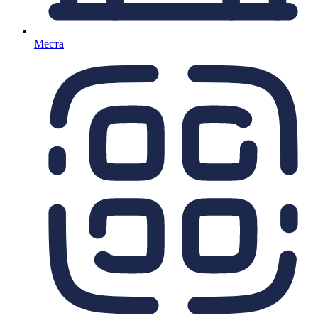
Места