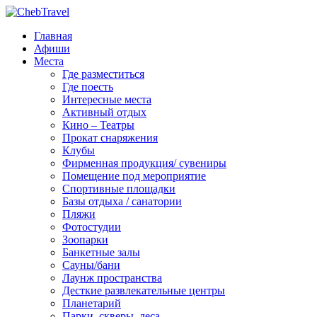
Главная
Афиши
Места
Где разместиться
Где поесть
Интересные места
Активный отдых
Кино – Театры
Прокат снаряжения
Клубы
Фирменная продукция/ сувениры
Помещение под мероприятие
Спортивные площадки
Базы отдыха / санатории
Пляжи
Фотостудии
Зоопарки
Банкетные залы
Сауны/бани
Лаунж пространства
Десткие развлекательные центры
Планетарий
Парки, скверы, леса