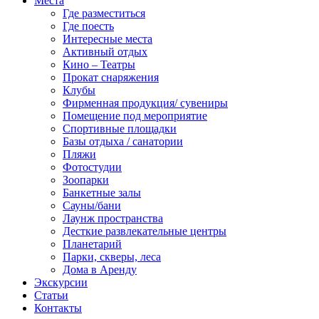
Места
Где разместиться
Где поесть
Интересные места
Активный отдых
Кино – Театры
Прокат снаряжения
Клубы
Фирменная продукция/ сувениры
Помещение под мероприятие
Спортивные площадки
Базы отдыха / санатории
Пляжи
Фотостудии
Зоопарки
Банкетные залы
Сауны/бани
Лаунж пространства
Десткие развлекательные центры
Планетарий
Парки, скверы, леса
Дома в Аренду
Экскурсии
Статьи
Контакты