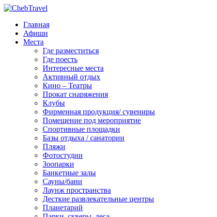
Главная
Афиши
Места
Где разместиться
Где поесть
Интересные места
Активный отдых
Кино – Театры
Прокат снаряжения
Клубы
Фирменная продукция/ сувениры
Помещение под мероприятие
Спортивные площадки
Базы отдыха / санатории
Пляжи
Фотостудии
Зоопарки
Банкетные залы
Сауны/бани
Лаунж пространства
Десткие развлекательные центры
Планетарий
Парки, скверы, леса