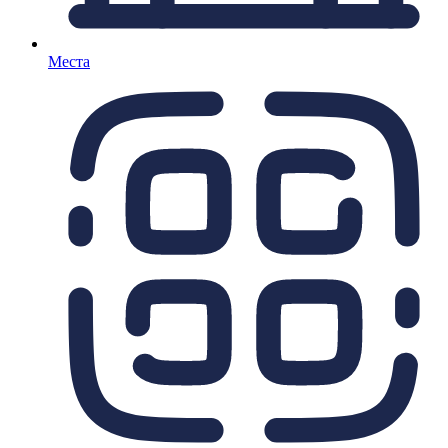
Места