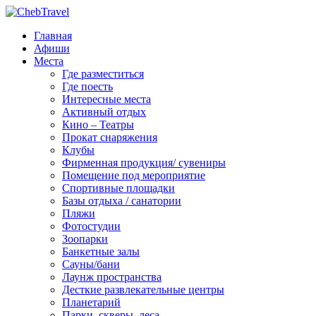
Главная
Афиши
Места
Где разместиться
Где поесть
Интересные места
Активный отдых
Кино – Театры
Прокат снаряжения
Клубы
Фирменная продукция/ сувениры
Помещение под мероприятие
Спортивные площадки
Базы отдыха / санатории
Пляжи
Фотостудии
Зоопарки
Банкетные залы
Сауны/бани
Лаунж пространства
Десткие развлекательные центры
Планетарий
Парки, скверы, леса