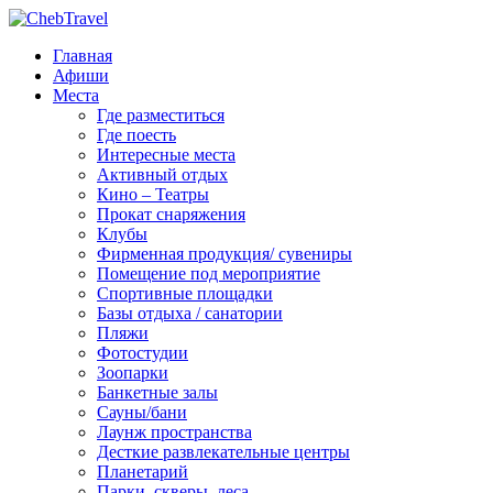
Главная
Афиши
Места
Где разместиться
Где поесть
Интересные места
Активный отдых
Кино – Театры
Прокат снаряжения
Клубы
Фирменная продукция/ сувениры
Помещение под мероприятие
Спортивные площадки
Базы отдыха / санатории
Пляжи
Фотостудии
Зоопарки
Банкетные залы
Сауны/бани
Лаунж пространства
Десткие развлекательные центры
Планетарий
Парки, скверы, леса