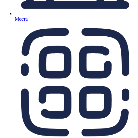
Места