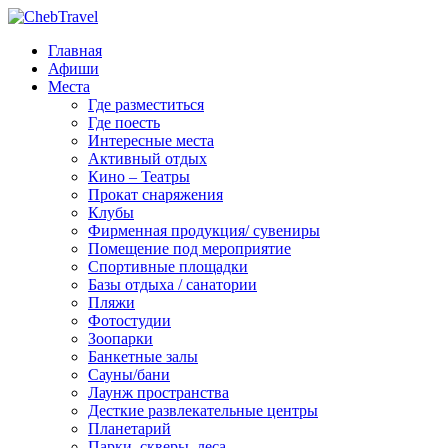
Главная
Афиши
Места
Где разместиться
Где поесть
Интересные места
Активный отдых
Кино – Театры
Прокат снаряжения
Клубы
Фирменная продукция/ сувениры
Помещение под мероприятие
Спортивные площадки
Базы отдыха / санатории
Пляжи
Фотостудии
Зоопарки
Банкетные залы
Сауны/бани
Лаунж пространства
Десткие развлекательные центры
Планетарий
Парки, скверы, леса