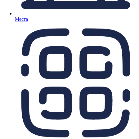
Места