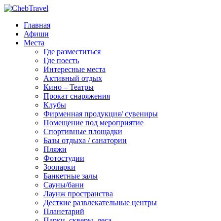
Главная
Афиши
Места
Где разместиться
Где поесть
Интересные места
Активный отдых
Кино – Театры
Прокат снаряжения
Клубы
Фирменная продукция/ сувениры
Помещение под мероприятие
Спортивные площадки
Базы отдыха / санатории
Пляжи
Фотостудии
Зоопарки
Банкетные залы
Сауны/бани
Лаунж пространства
Десткие развлекательные центры
Планетарий
Парки, скверы, леса