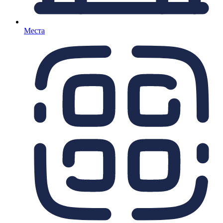
Места