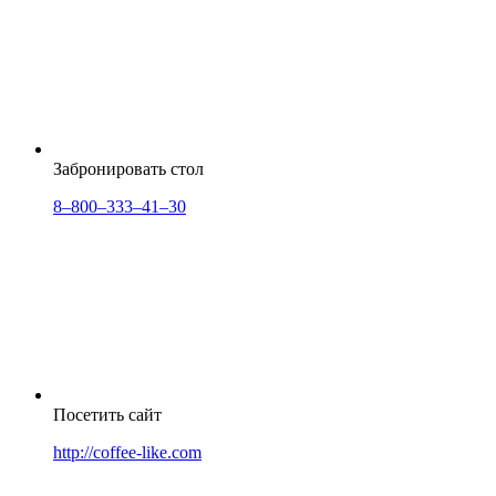
Забронировать стол
8‒800‒333‒41‒30
Посетить сайт
http://coffee-like.com