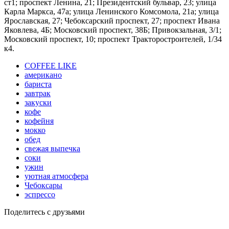
ст1; проспект Ленина, 21; Президентский бульвар, 23; улица
Карла Маркса, 47а; улица Ленинского Комсомола, 21а; улица
Ярославская, 27; Чебоксарский проспект, 27; проспект Ивана
Яковлева, 4Б; Московский проспект, 38Б; Привокзальная, 3/1;
Московский проспект, 10; проспект Тракторостроителей, 1/34
к4.
COFFEE LIKE
американо
бариста
завтрак
закуски
кофе
кофейня
мокко
обед
свежая выпечка
соки
ужин
уютная атмосфера
Чебоксары
эспрессо
Поделитесь с друзьями