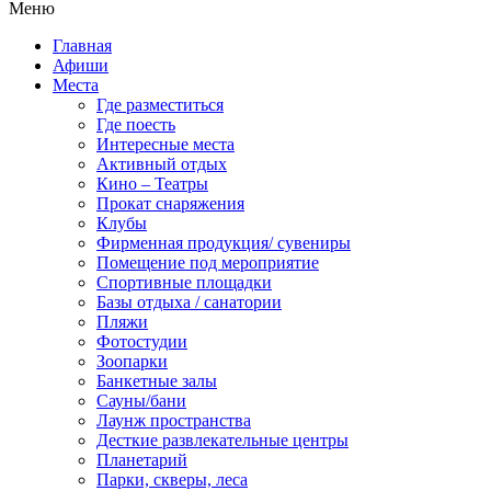
Меню
Главная
Афиши
Места
Где разместиться
Где поесть
Интересные места
Активный отдых
Кино – Театры
Прокат снаряжения
Клубы
Фирменная продукция/ сувениры
Помещение под мероприятие
Спортивные площадки
Базы отдыха / санатории
Пляжи
Фотостудии
Зоопарки
Банкетные залы
Сауны/бани
Лаунж пространства
Десткие развлекательные центры
Планетарий
Парки, скверы, леса