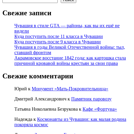
Свежие записи
Чувашия в стиле GTA — районы, как вы их ещё не
видели
Куда поступить после 11 класса в Чувашии
Куда поступить после 9 класса в Чувашии
Чувашия в годы Великой Отечественной войны: тыл,
ставший фронтом
Акрамовское восстание 1842 года: как картошка стала
причиной кровавой войны крестьян за свои права
Свежие комментарии
Юрий
к
Монумент «Мать-Покровительница»
Дмитрий Александрович
к
Памятник паровозу
Татьяна Николаевна Безрукова
к
Кафе «Фортуна»
Надежда
к
Космонавты из Чувашии: как малая родина
покоряла космос