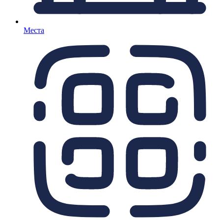
Места