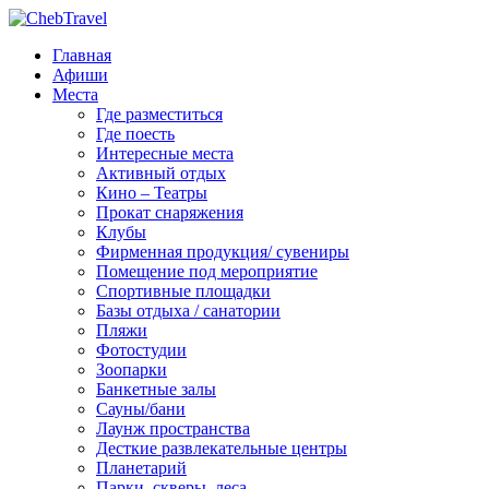
Главная
Афиши
Места
Где разместиться
Где поесть
Интересные места
Активный отдых
Кино – Театры
Прокат снаряжения
Клубы
Фирменная продукция/ сувениры
Помещение под мероприятие
Спортивные площадки
Базы отдыха / санатории
Пляжи
Фотостудии
Зоопарки
Банкетные залы
Сауны/бани
Лаунж пространства
Десткие развлекательные центры
Планетарий
Парки, скверы, леса