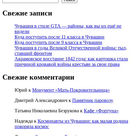
Свежие записи
Чувашия в стиле GTA — районы, как вы их ещё не
видели
Куда поступить после 11 класса в Чувашии
Куда поступить после 9 класса в Чувашии
Чувашия в годы Великой Отечественной войны: тыл,
ставший фронтом
Акрамовское восстание 1842 года: как картошка стала
причиной кровавой войны крестьян за свои права
Свежие комментарии
Юрий
к
Монумент «Мать-Покровительница»
Дмитрий Александрович
к
Памятник паровозу
Татьяна Николаевна Безрукова
к
Кафе «Фортуна»
Надежда
к
Космонавты из Чувашии: как малая родина
покоряла космос