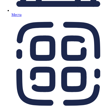
Места