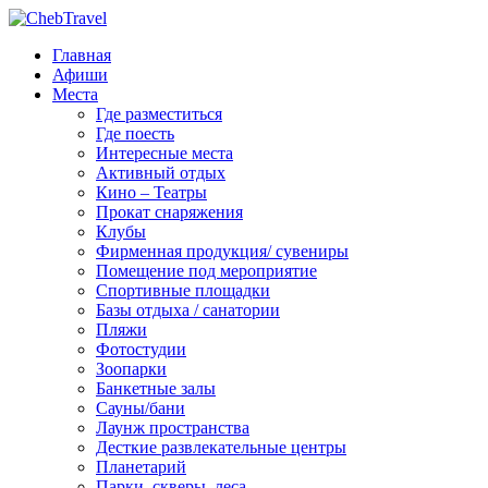
Главная
Афиши
Места
Где разместиться
Где поесть
Интересные места
Активный отдых
Кино – Театры
Прокат снаряжения
Клубы
Фирменная продукция/ сувениры
Помещение под мероприятие
Спортивные площадки
Базы отдыха / санатории
Пляжи
Фотостудии
Зоопарки
Банкетные залы
Сауны/бани
Лаунж пространства
Десткие развлекательные центры
Планетарий
Парки, скверы, леса