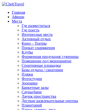
Главная
Афиши
Места
Где разместиться
Где поесть
Интересные места
Активный отдых
Кино – Театры
Прокат снаряжения
Клубы
Фирменная продукция/ сувениры
Помещение под мероприятие
Спортивные площадки
Базы отдыха / санатории
Пляжи
Фотостудии
Зоопарки
Банкетные залы
Сауны/бани
Лаунж пространства
Десткие развлекательные центры
Планетарий
Парки, скверы, леса