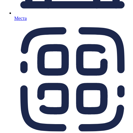
Места