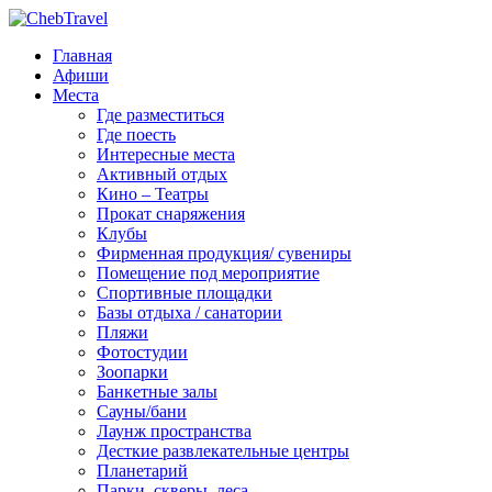
Главная
Афиши
Места
Где разместиться
Где поесть
Интересные места
Активный отдых
Кино – Театры
Прокат снаряжения
Клубы
Фирменная продукция/ сувениры
Помещение под мероприятие
Спортивные площадки
Базы отдыха / санатории
Пляжи
Фотостудии
Зоопарки
Банкетные залы
Сауны/бани
Лаунж пространства
Десткие развлекательные центры
Планетарий
Парки, скверы, леса