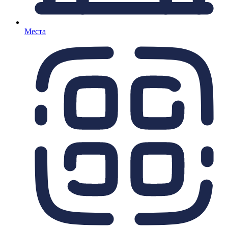
Места