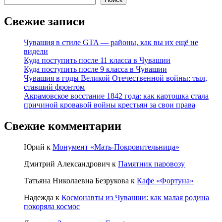
Свежие записи
Чувашия в стиле GTA — районы, как вы их ещё не
видели
Куда поступить после 11 класса в Чувашии
Куда поступить после 9 класса в Чувашии
Чувашия в годы Великой Отечественной войны: тыл,
ставший фронтом
Акрамовское восстание 1842 года: как картошка стала
причиной кровавой войны крестьян за свои права
Свежие комментарии
Юрий
к
Монумент «Мать-Покровительница»
Дмитрий Александрович
к
Памятник паровозу
Татьяна Николаевна Безрукова
к
Кафе «Фортуна»
Надежда
к
Космонавты из Чувашии: как малая родина
покоряла космос