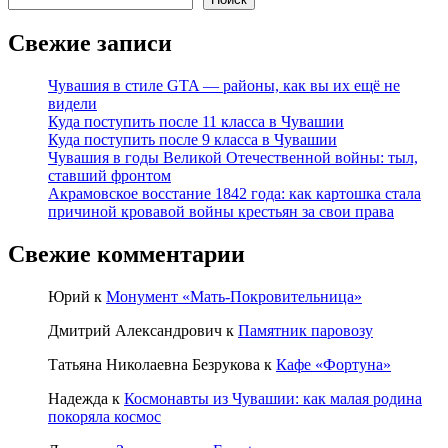
Свежие записи
Чувашия в стиле GTA — районы, как вы их ещё не
видели
Куда поступить после 11 класса в Чувашии
Куда поступить после 9 класса в Чувашии
Чувашия в годы Великой Отечественной войны: тыл,
ставший фронтом
Акрамовское восстание 1842 года: как картошка стала
причиной кровавой войны крестьян за свои права
Свежие комментарии
Юрий
к
Монумент «Мать-Покровительница»
Дмитрий Александрович
к
Памятник паровозу
Татьяна Николаевна Безрукова
к
Кафе «Фортуна»
Надежда
к
Космонавты из Чувашии: как малая родина
покоряла космос