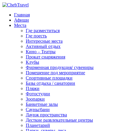
Главная
Афиши
Места
Где разместиться
Где поесть
Интересные места
Активный отдых
Кино – Театры
Прокат снаряжения
Клубы
Фирменная продукция/ сувениры
Помещение под мероприятие
Спортивные площадки
Базы отдыха / санатории
Пляжи
Фотостудии
Зоопарки
Банкетные залы
Сауны/бани
Лаунж пространства
Десткие развлекательные центры
Планетарий
Парки, скверы, леса