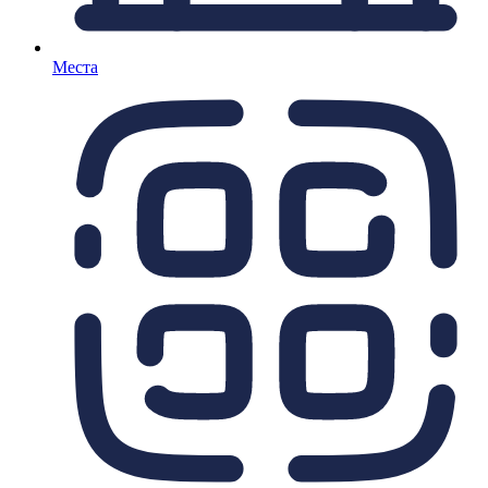
Места