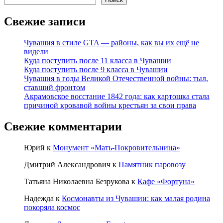
Свежие записи
Чувашия в стиле GTA — районы, как вы их ещё не
видели
Куда поступить после 11 класса в Чувашии
Куда поступить после 9 класса в Чувашии
Чувашия в годы Великой Отечественной войны: тыл,
ставший фронтом
Акрамовское восстание 1842 года: как картошка стала
причиной кровавой войны крестьян за свои права
Свежие комментарии
Юрий
к
Монумент «Мать-Покровительница»
Дмитрий Александрович
к
Памятник паровозу
Татьяна Николаевна Безрукова
к
Кафе «Фортуна»
Надежда
к
Космонавты из Чувашии: как малая родина
покоряла космос