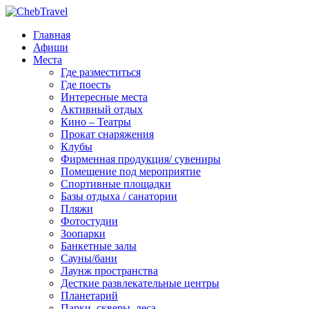
Главная
Афиши
Места
Где разместиться
Где поесть
Интересные места
Активный отдых
Кино – Театры
Прокат снаряжения
Клубы
Фирменная продукция/ сувениры
Помещение под мероприятие
Спортивные площадки
Базы отдыха / санатории
Пляжи
Фотостудии
Зоопарки
Банкетные залы
Сауны/бани
Лаунж пространства
Десткие развлекательные центры
Планетарий
Парки, скверы, леса