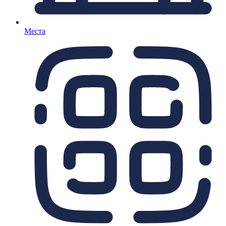
Места