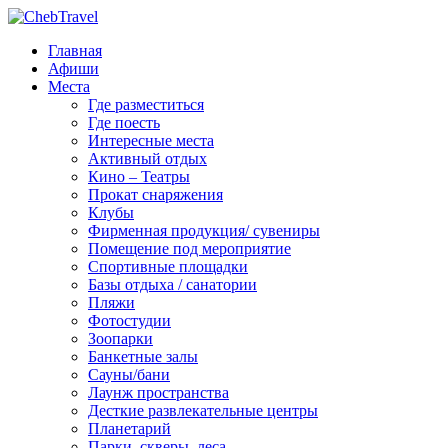
Главная
Афиши
Места
Где разместиться
Где поесть
Интересные места
Активный отдых
Кино – Театры
Прокат снаряжения
Клубы
Фирменная продукция/ сувениры
Помещение под мероприятие
Спортивные площадки
Базы отдыха / санатории
Пляжи
Фотостудии
Зоопарки
Банкетные залы
Сауны/бани
Лаунж пространства
Десткие развлекательные центры
Планетарий
Парки, скверы, леса