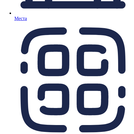
Места