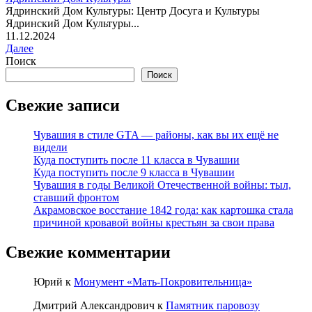
Ядринский Дом Культуры: Центр Досуга и Культуры
Ядринский Дом Культуры...
11.12.2024
Далее
Поиск
Поиск
Свежие записи
Чувашия в стиле GTA — районы, как вы их ещё не
видели
Куда поступить после 11 класса в Чувашии
Куда поступить после 9 класса в Чувашии
Чувашия в годы Великой Отечественной войны: тыл,
ставший фронтом
Акрамовское восстание 1842 года: как картошка стала
причиной кровавой войны крестьян за свои права
Свежие комментарии
Юрий
к
Монумент «Мать-Покровительница»
Дмитрий Александрович
к
Памятник паровозу