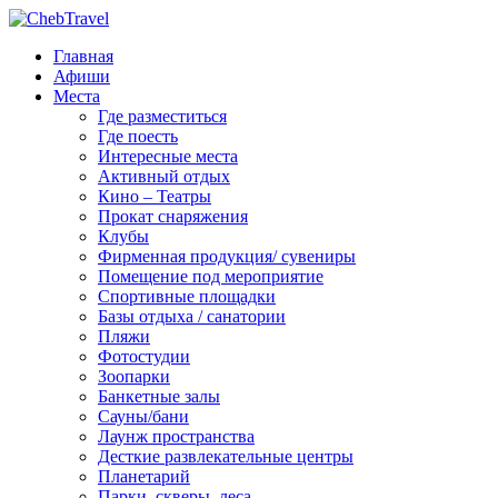
Главная
Афиши
Места
Где разместиться
Где поесть
Интересные места
Активный отдых
Кино – Театры
Прокат снаряжения
Клубы
Фирменная продукция/ сувениры
Помещение под мероприятие
Спортивные площадки
Базы отдыха / санатории
Пляжи
Фотостудии
Зоопарки
Банкетные залы
Сауны/бани
Лаунж пространства
Десткие развлекательные центры
Планетарий
Парки, скверы, леса