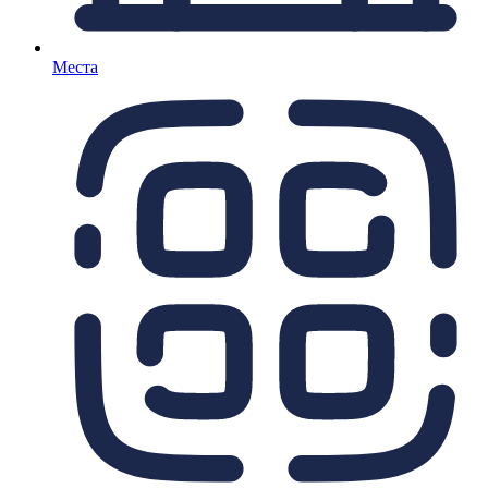
Места