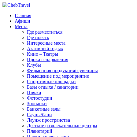
Главная
Афиши
Места
Где разместиться
Где поесть
Интересные места
Активный отдых
Кино – Театры
Прокат снаряжения
Клубы
Фирменная продукция/ сувениры
Помещение под мероприятие
Спортивные площадки
Базы отдыха / санатории
Пляжи
Фотостудии
Зоопарки
Банкетные залы
Сауны/бани
Лаунж пространства
Десткие развлекательные центры
Планетарий
Парки, скверы, леса