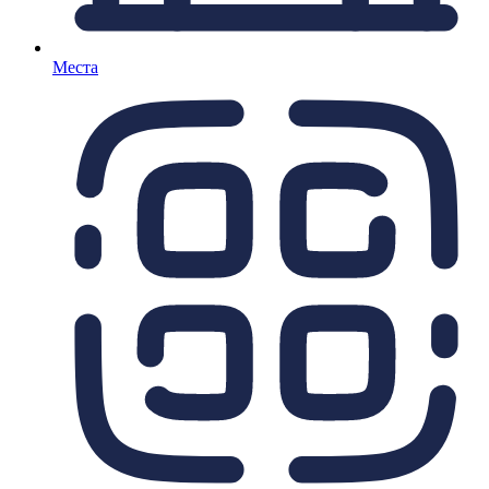
Места