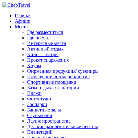
Главная
Афиши
Места
Где разместиться
Где поесть
Интересные места
Активный отдых
Кино – Театры
Прокат снаряжения
Клубы
Фирменная продукция/ сувениры
Помещение под мероприятие
Спортивные площадки
Базы отдыха / санатории
Пляжи
Фотостудии
Зоопарки
Банкетные залы
Сауны/бани
Лаунж пространства
Десткие развлекательные центры
Планетарий
Парки, скверы, леса