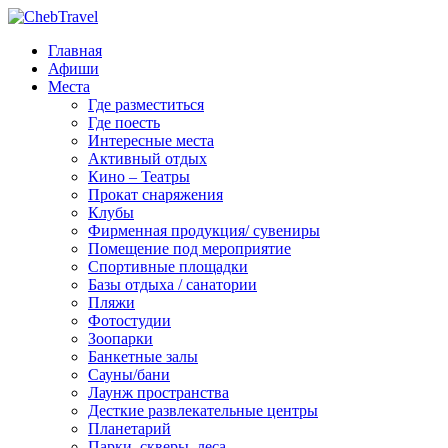
Главная
Афиши
Места
Где разместиться
Где поесть
Интересные места
Активный отдых
Кино – Театры
Прокат снаряжения
Клубы
Фирменная продукция/ сувениры
Помещение под мероприятие
Спортивные площадки
Базы отдыха / санатории
Пляжи
Фотостудии
Зоопарки
Банкетные залы
Сауны/бани
Лаунж пространства
Десткие развлекательные центры
Планетарий
Парки, скверы, леса