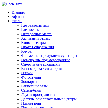
Главная
Афиши
Места
Где разместиться
Где поесть
Интересные места
Активный отдых
Кино – Театры
Прокат снаряжения
Клубы
Фирменная продукция/ сувениры
Помещение под мероприятие
Спортивные площадки
Базы отдыха / санатории
Пляжи
Фотостудии
Зоопарки
Банкетные залы
Сауны/бани
Лаунж пространства
Десткие развлекательные центры
Планетарий
Парки, скверы, леса