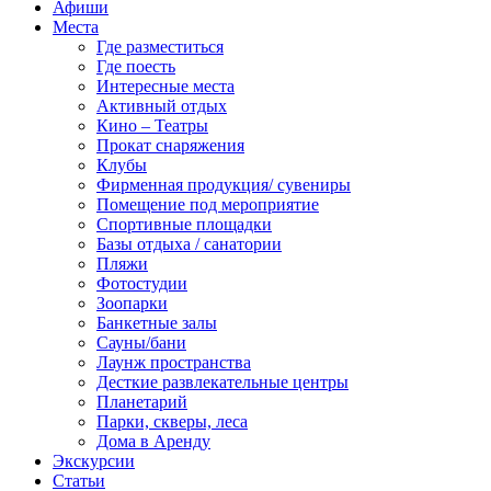
Афиши
Места
Где разместиться
Где поесть
Интересные места
Активный отдых
Кино – Театры
Прокат снаряжения
Клубы
Фирменная продукция/ сувениры
Помещение под мероприятие
Спортивные площадки
Базы отдыха / санатории
Пляжи
Фотостудии
Зоопарки
Банкетные залы
Сауны/бани
Лаунж пространства
Десткие развлекательные центры
Планетарий
Парки, скверы, леса
Дома в Аренду
Экскурсии
Статьи