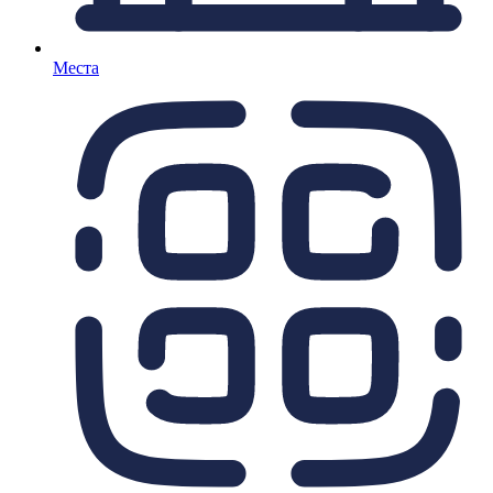
Места