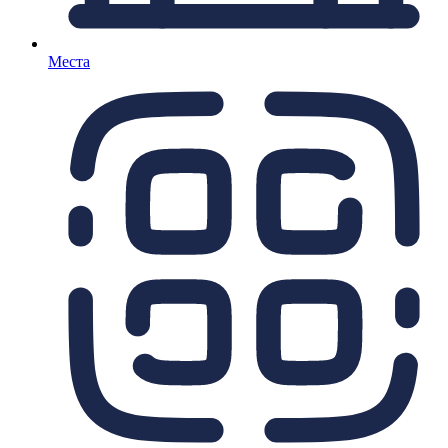
Места