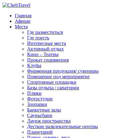
Главная
Афиши
Места
Где разместиться
Где поесть
Интересные места
Активный отдых
Кино – Театры
Прокат снаряжения
Клубы
Фирменная продукция/ сувениры
Помещение под мероприятие
Спортивные площадки
Базы отдыха / санатории
Пляжи
Фотостудии
Зоопарки
Банкетные залы
Сауны/бани
Лаунж пространства
Десткие развлекательные центры
Планетарий
Парки, скверы, леса