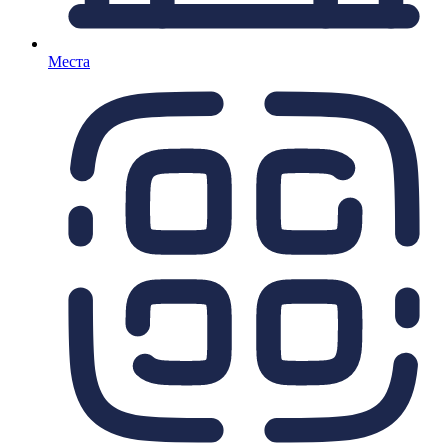
Места