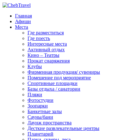
Главная
Афиши
Места
Где разместиться
Где поесть
Интересные места
Активный отдых
Кино – Театры
Прокат снаряжения
Клубы
Фирменная продукция/ сувениры
Помещение под мероприятие
Спортивные площадки
Базы отдыха / санатории
Пляжи
Фотостудии
Зоопарки
Банкетные залы
Сауны/бани
Лаунж пространства
Десткие развлекательные центры
Планетарий
Парки, скверы, леса