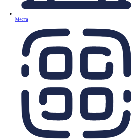
Места