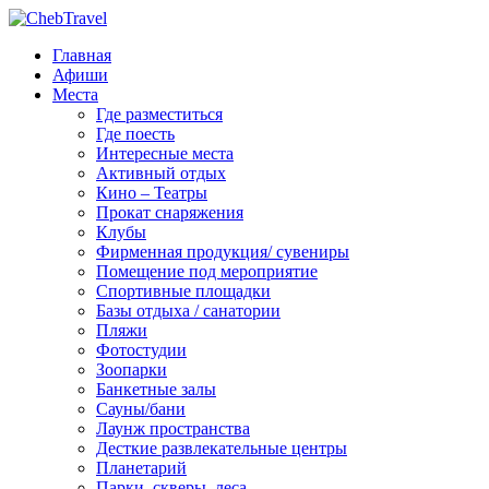
Главная
Афиши
Места
Где разместиться
Где поесть
Интересные места
Активный отдых
Кино – Театры
Прокат снаряжения
Клубы
Фирменная продукция/ сувениры
Помещение под мероприятие
Спортивные площадки
Базы отдыха / санатории
Пляжи
Фотостудии
Зоопарки
Банкетные залы
Сауны/бани
Лаунж пространства
Десткие развлекательные центры
Планетарий
Парки, скверы, леса