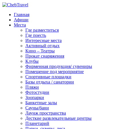
Главная
Афиши
Места
Где разместиться
Где поесть
Интересные места
Активный отдых
Кино – Театры
Прокат снаряжения
Клубы
Фирменная продукция/ сувениры
Помещение под мероприятие
Спортивные площадки
Базы отдыха / санатории
Пляжи
Фотостудии
Зоопарки
Банкетные залы
Сауны/бани
Лаунж пространства
Десткие развлекательные центры
Планетарий
Парки, скверы, леса