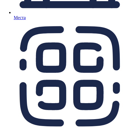
Места