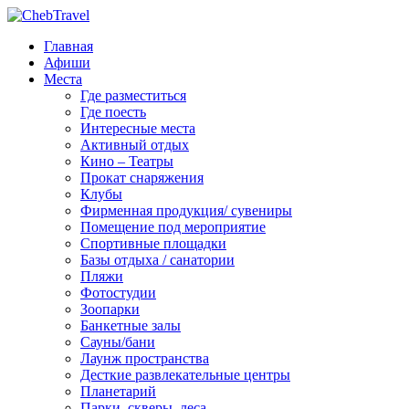
Главная
Афиши
Места
Где разместиться
Где поесть
Интересные места
Активный отдых
Кино – Театры
Прокат снаряжения
Клубы
Фирменная продукция/ сувениры
Помещение под мероприятие
Спортивные площадки
Базы отдыха / санатории
Пляжи
Фотостудии
Зоопарки
Банкетные залы
Сауны/бани
Лаунж пространства
Десткие развлекательные центры
Планетарий
Парки, скверы, леса