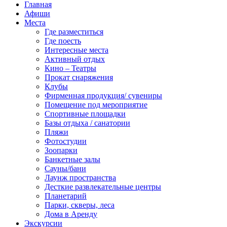
Главная
Афиши
Места
Где разместиться
Где поесть
Интересные места
Активный отдых
Кино – Театры
Прокат снаряжения
Клубы
Фирменная продукция/ сувениры
Помещение под мероприятие
Спортивные площадки
Базы отдыха / санатории
Пляжи
Фотостудии
Зоопарки
Банкетные залы
Сауны/бани
Лаунж пространства
Десткие развлекательные центры
Планетарий
Парки, скверы, леса
Дома в Аренду
Экскурсии