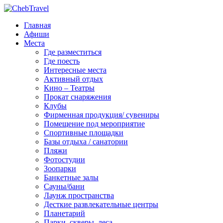
Главная
Афиши
Места
Где разместиться
Где поесть
Интересные места
Активный отдых
Кино – Театры
Прокат снаряжения
Клубы
Фирменная продукция/ сувениры
Помещение под мероприятие
Спортивные площадки
Базы отдыха / санатории
Пляжи
Фотостудии
Зоопарки
Банкетные залы
Сауны/бани
Лаунж пространства
Десткие развлекательные центры
Планетарий
Парки, скверы, леса