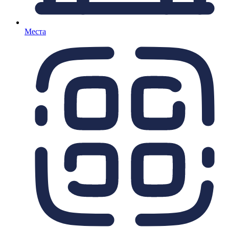
Места