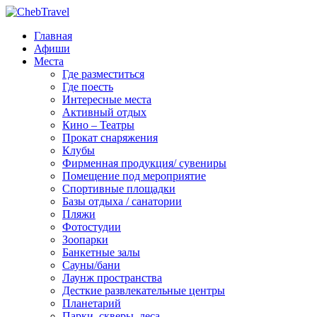
Главная
Афиши
Места
Где разместиться
Где поесть
Интересные места
Активный отдых
Кино – Театры
Прокат снаряжения
Клубы
Фирменная продукция/ сувениры
Помещение под мероприятие
Спортивные площадки
Базы отдыха / санатории
Пляжи
Фотостудии
Зоопарки
Банкетные залы
Сауны/бани
Лаунж пространства
Десткие развлекательные центры
Планетарий
Парки, скверы, леса