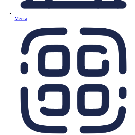
Места