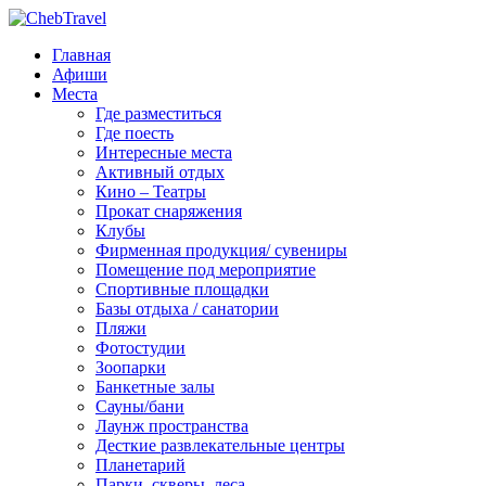
Главная
Афиши
Места
Где разместиться
Где поесть
Интересные места
Активный отдых
Кино – Театры
Прокат снаряжения
Клубы
Фирменная продукция/ сувениры
Помещение под мероприятие
Спортивные площадки
Базы отдыха / санатории
Пляжи
Фотостудии
Зоопарки
Банкетные залы
Сауны/бани
Лаунж пространства
Десткие развлекательные центры
Планетарий
Парки, скверы, леса