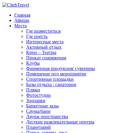
Главная
Афиши
Места
Где разместиться
Где поесть
Интересные места
Активный отдых
Кино – Театры
Прокат снаряжения
Клубы
Фирменная продукция/ сувениры
Помещение под мероприятие
Спортивные площадки
Базы отдыха / санатории
Пляжи
Фотостудии
Зоопарки
Банкетные залы
Сауны/бани
Лаунж пространства
Десткие развлекательные центры
Планетарий
Парки, скверы, леса