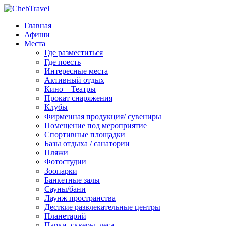
Главная
Афиши
Места
Где разместиться
Где поесть
Интересные места
Активный отдых
Кино – Театры
Прокат снаряжения
Клубы
Фирменная продукция/ сувениры
Помещение под мероприятие
Спортивные площадки
Базы отдыха / санатории
Пляжи
Фотостудии
Зоопарки
Банкетные залы
Сауны/бани
Лаунж пространства
Десткие развлекательные центры
Планетарий
Парки, скверы, леса