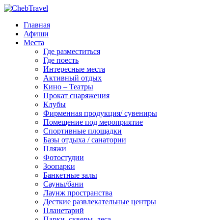
Главная
Афиши
Места
Где разместиться
Где поесть
Интересные места
Активный отдых
Кино – Театры
Прокат снаряжения
Клубы
Фирменная продукция/ сувениры
Помещение под мероприятие
Спортивные площадки
Базы отдыха / санатории
Пляжи
Фотостудии
Зоопарки
Банкетные залы
Сауны/бани
Лаунж пространства
Десткие развлекательные центры
Планетарий
Парки, скверы, леса