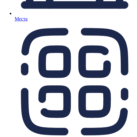
Места