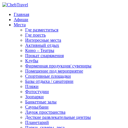
Главная
Афиши
Места
Где разместиться
Где поесть
Интересные места
Активный отдых
Кино – Театры
Прокат снаряжения
Клубы
Фирменная продукция/ сувениры
Помещение под мероприятие
Спортивные площадки
Базы отдыха / санатории
Пляжи
Фотостудии
Зоопарки
Банкетные залы
Сауны/бани
Лаунж пространства
Десткие развлекательные центры
Планетарий
Парки, скверы, леса