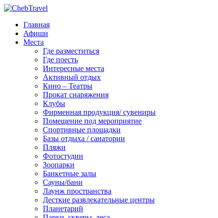
Главная
Афиши
Места
Где разместиться
Где поесть
Интересные места
Активный отдых
Кино – Театры
Прокат снаряжения
Клубы
Фирменная продукция/ сувениры
Помещение под мероприятие
Спортивные площадки
Базы отдыха / санатории
Пляжи
Фотостудии
Зоопарки
Банкетные залы
Сауны/бани
Лаунж пространства
Десткие развлекательные центры
Планетарий
Парки, скверы, леса