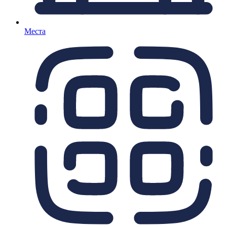
Места