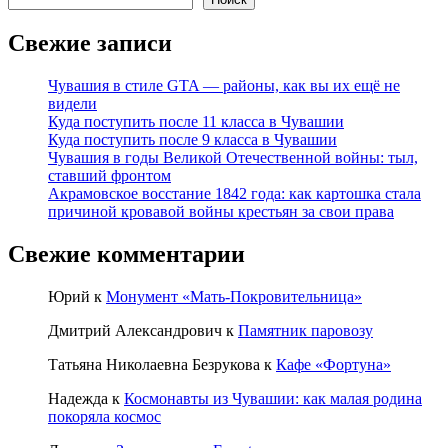
Свежие записи
Чувашия в стиле GTA — районы, как вы их ещё не
видели
Куда поступить после 11 класса в Чувашии
Куда поступить после 9 класса в Чувашии
Чувашия в годы Великой Отечественной войны: тыл,
ставший фронтом
Акрамовское восстание 1842 года: как картошка стала
причиной кровавой войны крестьян за свои права
Свежие комментарии
Юрий
к
Монумент «Мать-Покровительница»
Дмитрий Александрович
к
Памятник паровозу
Татьяна Николаевна Безрукова
к
Кафе «Фортуна»
Надежда
к
Космонавты из Чувашии: как малая родина
покоряла космос