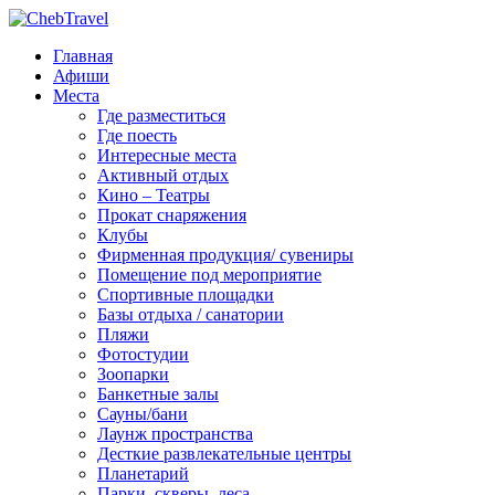
Главная
Афиши
Места
Где разместиться
Где поесть
Интересные места
Активный отдых
Кино – Театры
Прокат снаряжения
Клубы
Фирменная продукция/ сувениры
Помещение под мероприятие
Спортивные площадки
Базы отдыха / санатории
Пляжи
Фотостудии
Зоопарки
Банкетные залы
Сауны/бани
Лаунж пространства
Десткие развлекательные центры
Планетарий
Парки, скверы, леса