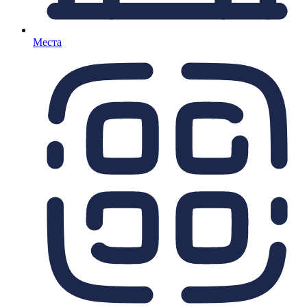
Места