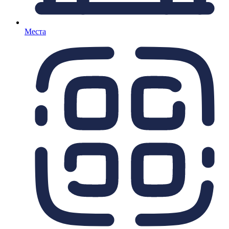
Места