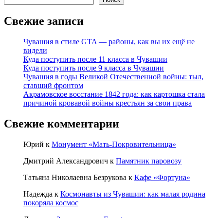
Свежие записи
Чувашия в стиле GTA — районы, как вы их ещё не
видели
Куда поступить после 11 класса в Чувашии
Куда поступить после 9 класса в Чувашии
Чувашия в годы Великой Отечественной войны: тыл,
ставший фронтом
Акрамовское восстание 1842 года: как картошка стала
причиной кровавой войны крестьян за свои права
Свежие комментарии
Юрий
к
Монумент «Мать-Покровительница»
Дмитрий Александрович
к
Памятник паровозу
Татьяна Николаевна Безрукова
к
Кафе «Фортуна»
Надежда
к
Космонавты из Чувашии: как малая родина
покоряла космос