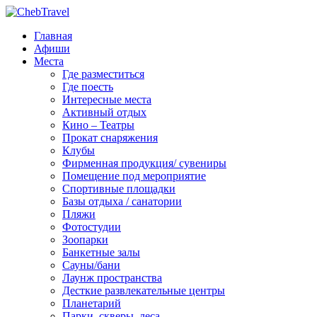
Главная
Афиши
Места
Где разместиться
Где поесть
Интересные места
Активный отдых
Кино – Театры
Прокат снаряжения
Клубы
Фирменная продукция/ сувениры
Помещение под мероприятие
Спортивные площадки
Базы отдыха / санатории
Пляжи
Фотостудии
Зоопарки
Банкетные залы
Сауны/бани
Лаунж пространства
Десткие развлекательные центры
Планетарий
Парки, скверы, леса