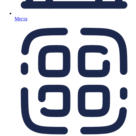
Места