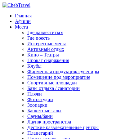
Главная
Афиши
Места
Где разместиться
Где поесть
Интересные места
Активный отдых
Кино – Театры
Прокат снаряжения
Клубы
Фирменная продукция/ сувениры
Помещение под мероприятие
Спортивные площадки
Базы отдыха / санатории
Пляжи
Фотостудии
Зоопарки
Банкетные залы
Сауны/бани
Лаунж пространства
Десткие развлекательные центры
Планетарий
Парки, скверы, леса