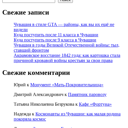
Свежие записи
Чувашия в стиле GTA — районы, как вы их ещё не
видели
Куда поступить после 11 класса в Чувашии
Куда поступить после 9 класса в Чувашии
Чувашия в годы Великой Отечественной войны: тыл,
ставший фронтом
Акрамовское восстание 1842 года: как картошка стала
причиной кровавой войны крестьян за свои права
Свежие комментарии
Юрий
к
Монумент «Мать-Покровительница»
Дмитрий Александрович
к
Памятник паровозу
Татьяна Николаевна Безрукова
к
Кафе «Фортуна»
Надежда
к
Космонавты из Чувашии: как малая родина
покоряла космос