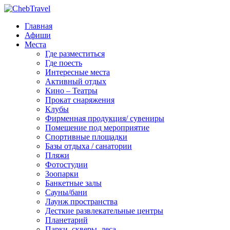
Главная
Афиши
Места
Где разместиться
Где поесть
Интересные места
Активный отдых
Кино – Театры
Прокат снаряжения
Клубы
Фирменная продукция/ сувениры
Помещение под мероприятие
Спортивные площадки
Базы отдыха / санатории
Пляжи
Фотостудии
Зоопарки
Банкетные залы
Сауны/бани
Лаунж пространства
Десткие развлекательные центры
Планетарий
Парки, скверы, леса