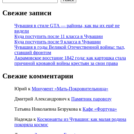
Свежие записи
Чувашия в стиле GTA — районы, как вы их ещё не
видели
Куда поступить после 11 класса в Чувашии
Куда поступить после 9 класса в Чувашии
Чувашия в годы Великой Отечественной войны: тыл,
ставший фронтом
Акрамовское восстание 1842 года: как картошка стала
причиной кровавой войны крестьян за свои права
Свежие комментарии
Юрий
к
Монумент «Мать-Покровительница»
Дмитрий Александрович
к
Памятник паровозу
Татьяна Николаевна Безрукова
к
Кафе «Фортуна»
Надежда
к
Космонавты из Чувашии: как малая родина
покоряла космос