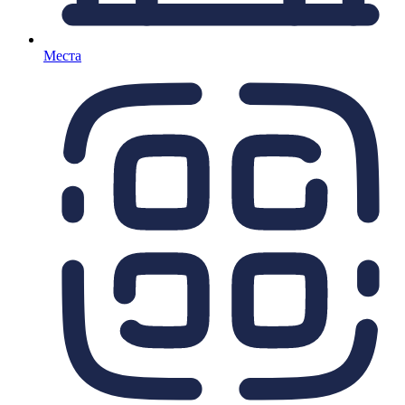
Места