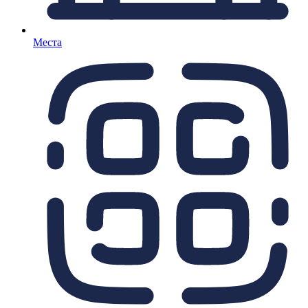
Места