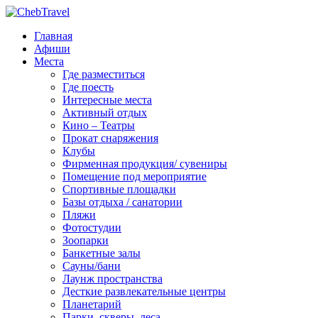
Главная
Афиши
Места
Где разместиться
Где поесть
Интересные места
Активный отдых
Кино – Театры
Прокат снаряжения
Клубы
Фирменная продукция/ сувениры
Помещение под мероприятие
Спортивные площадки
Базы отдыха / санатории
Пляжи
Фотостудии
Зоопарки
Банкетные залы
Сауны/бани
Лаунж пространства
Десткие развлекательные центры
Планетарий
Парки, скверы, леса