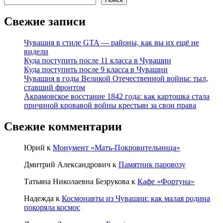
Свежие записи
Чувашия в стиле GTA — районы, как вы их ещё не
видели
Куда поступить после 11 класса в Чувашии
Куда поступить после 9 класса в Чувашии
Чувашия в годы Великой Отечественной войны: тыл,
ставший фронтом
Акрамовское восстание 1842 года: как картошка стала
причиной кровавой войны крестьян за свои права
Свежие комментарии
Юрий
к
Монумент «Мать-Покровительница»
Дмитрий Александрович
к
Памятник паровозу
Татьяна Николаевна Безрукова
к
Кафе «Фортуна»
Надежда
к
Космонавты из Чувашии: как малая родина
покоряла космос