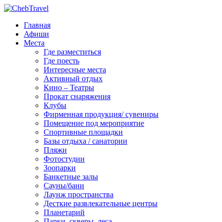
Главная
Афиши
Места
Где разместиться
Где поесть
Интересные места
Активный отдых
Кино – Театры
Прокат снаряжения
Клубы
Фирменная продукция/ сувениры
Помещение под мероприятие
Спортивные площадки
Базы отдыха / санатории
Пляжи
Фотостудии
Зоопарки
Банкетные залы
Сауны/бани
Лаунж пространства
Десткие развлекательные центры
Планетарий
Парки, скверы, леса