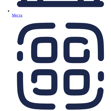
Места