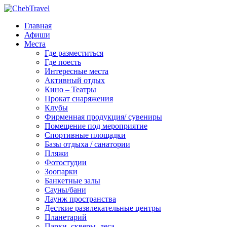
Главная
Афиши
Места
Где разместиться
Где поесть
Интересные места
Активный отдых
Кино – Театры
Прокат снаряжения
Клубы
Фирменная продукция/ сувениры
Помещение под мероприятие
Спортивные площадки
Базы отдыха / санатории
Пляжи
Фотостудии
Зоопарки
Банкетные залы
Сауны/бани
Лаунж пространства
Десткие развлекательные центры
Планетарий
Парки, скверы, леса