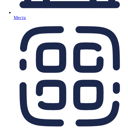
Места