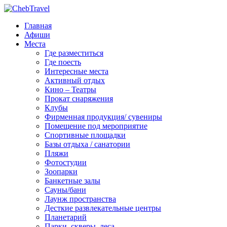
Главная
Афиши
Места
Где разместиться
Где поесть
Интересные места
Активный отдых
Кино – Театры
Прокат снаряжения
Клубы
Фирменная продукция/ сувениры
Помещение под мероприятие
Спортивные площадки
Базы отдыха / санатории
Пляжи
Фотостудии
Зоопарки
Банкетные залы
Сауны/бани
Лаунж пространства
Десткие развлекательные центры
Планетарий
Парки, скверы, леса