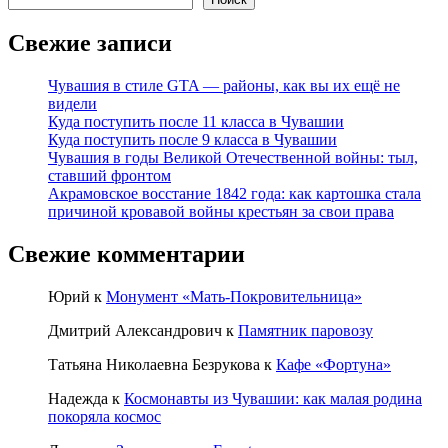
Свежие записи
Чувашия в стиле GTA — районы, как вы их ещё не
видели
Куда поступить после 11 класса в Чувашии
Куда поступить после 9 класса в Чувашии
Чувашия в годы Великой Отечественной войны: тыл,
ставший фронтом
Акрамовское восстание 1842 года: как картошка стала
причиной кровавой войны крестьян за свои права
Свежие комментарии
Юрий
к
Монумент «Мать-Покровительница»
Дмитрий Александрович
к
Памятник паровозу
Татьяна Николаевна Безрукова
к
Кафе «Фортуна»
Надежда
к
Космонавты из Чувашии: как малая родина
покоряла космос