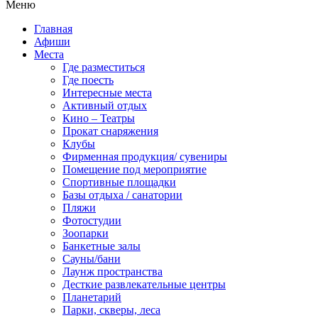
Меню
Главная
Афиши
Места
Где разместиться
Где поесть
Интересные места
Активный отдых
Кино – Театры
Прокат снаряжения
Клубы
Фирменная продукция/ сувениры
Помещение под мероприятие
Спортивные площадки
Базы отдыха / санатории
Пляжи
Фотостудии
Зоопарки
Банкетные залы
Сауны/бани
Лаунж пространства
Десткие развлекательные центры
Планетарий
Парки, скверы, леса