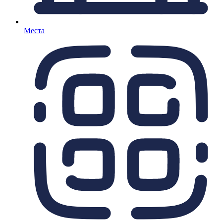
Места