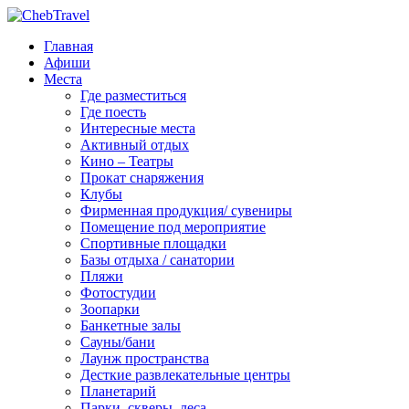
Главная
Афиши
Места
Где разместиться
Где поесть
Интересные места
Активный отдых
Кино – Театры
Прокат снаряжения
Клубы
Фирменная продукция/ сувениры
Помещение под мероприятие
Спортивные площадки
Базы отдыха / санатории
Пляжи
Фотостудии
Зоопарки
Банкетные залы
Сауны/бани
Лаунж пространства
Десткие развлекательные центры
Планетарий
Парки, скверы, леса