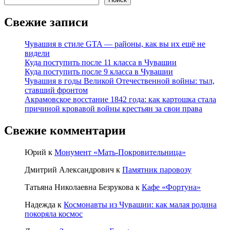
Свежие записи
Чувашия в стиле GTA — районы, как вы их ещё не
видели
Куда поступить после 11 класса в Чувашии
Куда поступить после 9 класса в Чувашии
Чувашия в годы Великой Отечественной войны: тыл,
ставший фронтом
Акрамовское восстание 1842 года: как картошка стала
причиной кровавой войны крестьян за свои права
Свежие комментарии
Юрий
к
Монумент «Мать-Покровительница»
Дмитрий Александрович
к
Памятник паровозу
Татьяна Николаевна Безрукова
к
Кафе «Фортуна»
Надежда
к
Космонавты из Чувашии: как малая родина
покоряла космос