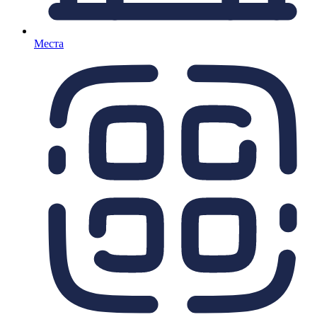
Места