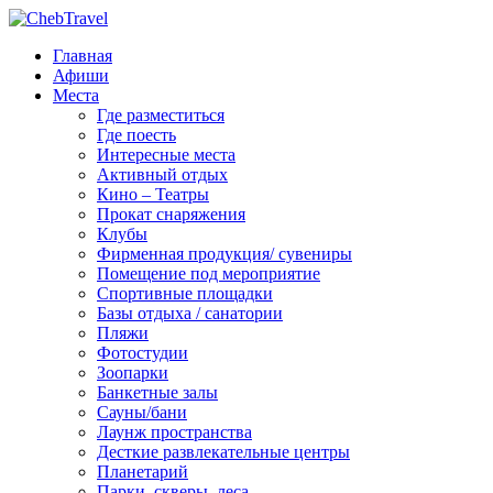
Главная
Афиши
Места
Где разместиться
Где поесть
Интересные места
Активный отдых
Кино – Театры
Прокат снаряжения
Клубы
Фирменная продукция/ сувениры
Помещение под мероприятие
Спортивные площадки
Базы отдыха / санатории
Пляжи
Фотостудии
Зоопарки
Банкетные залы
Сауны/бани
Лаунж пространства
Десткие развлекательные центры
Планетарий
Парки, скверы, леса